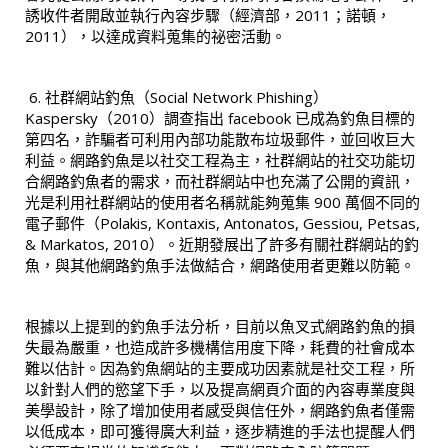
誘收件者開啟並執行內容步驟（經濟部，2011；諾頓，
2011），以達成資料蒐集的祕密活動。
社群網站釣魚（Social Network Phishing）
Kaspersky（2010）調查指出 facebook 已成為釣魚目標的
第四名，詐騙者可利用內部功能散布垃圾郵件，並回收巨大
利益。網路釣魚是以社交工程為主，社群網站的社交功能切
合網路釣魚者的需求，而社群網站中也充滿了公開的資訊，
光是利用社群網站的使用者名稱就能夠蒐集 900 萬個不同的
電子郵件（Polakis, Kontaxis, Antonatos, Gessiou, Petsas,
& Markatos, 2010）。近期發展出了許多有關社群網站的釣
魚，與其他網路釣魚手法做結合，網路使用者更難以防範。
根據以上提到的釣魚手法分析，目前以魚叉式網路釣魚的損
失最為嚴重，也造成許多機構信用度下降，耗費的社會成本
難以估計。因為釣魚網站的主要成功因素就是社交工程，所
以針對人們的慾望下手，以及提高網頁介面的內容專業度與
美學設計，除了增加使用者感受與信任外，網路釣魚者僅需
以低成本，即可獲得廣大利益，逐步精進的手法也提醒人們