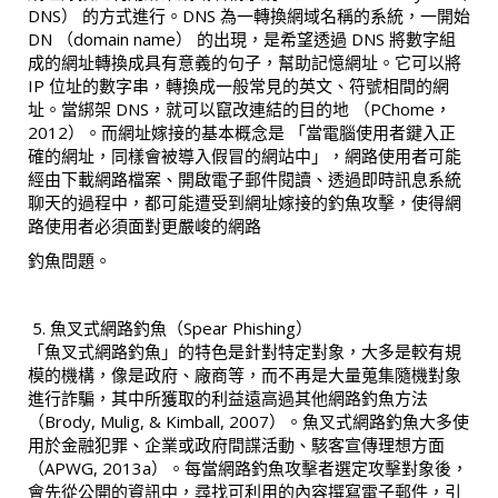
DNS） 的方式進行。DNS 為一轉換網域名稱的系統，一開始
DN （domain name） 的出現，是希望透過 DNS 將數字組
成的網址轉換成具有意義的句子，幫助記憶網址。它可以將
IP 位址的數字串，轉換成一般常見的英文、符號相間的網
址。當綁架 DNS，就可以竄改連結的目的地 （PChome，
2012）。而網址嫁接的基本概念是 「當電腦使用者鍵入正
確的網址，同樣會被導入假冒的網站中」，網路使用者可能
經由下載網路檔案、開啟電子郵件閱讀、透過即時訊息系統
聊天的過程中，都可能遭受到網址嫁接的釣魚攻擊，使得網
路使用者必須面對更嚴峻的網路
釣魚問題。
魚叉式網路釣魚（Spear Phishing）
「魚叉式網路釣魚」的特色是針對特定對象，大多是較有規
模的機構，像是政府、廠商等，而不再是大量蒐集隨機對象
進行詐騙，其中所獲取的利益遠高過其他網路釣魚方法
（Brody, Mulig, & Kimball, 2007）。魚叉式網路釣魚大多使
用於金融犯罪、企業或政府間諜活動、駭客宣傳理想方面
（APWG, 2013a）。每當網路釣魚攻擊者選定攻擊對象後，
會先從公開的資訊中，尋找可利用的內容撰寫電子郵件，引