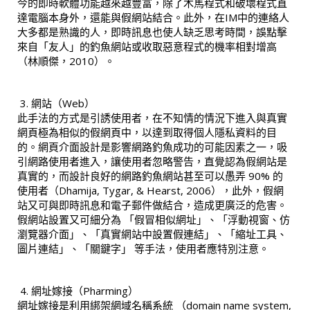
今的即時軟體功能越來越豐富，除了木馬程式和破壞程式直
達電腦本身外，還能與假網站結合。此外，在IM中的連絡人
大多都是熟識的人，即時訊息也使人缺乏思考時間，誤點擊
來自「友人」的釣魚網站或收取惡意程式的機率相對增高
（林順傑，2010）。
網站（Web）
此手法的方式是引誘使用者，在不知情的情況下進入與真實
網頁極為相似的假網頁中，以達到取得個人隱私資料的目
的。網頁介面設計是影響網路釣魚成功的可能因素之一，吸
引網路使用者進入，讓使用者忽略警告，直覺認為假網站是
真實的，而設計良好的網路釣魚網站甚至可以愚弄 90% 的
使用者（Dhamija, Tygar, & Hearst, 2006），此外，假網
站又可與即時訊息和電子郵件做結合，造成更廣泛的危害。
假網站設置又可細分為 「假冒相似網址」、「浮動視窗、仿
瀏覽器介面」、「真實網站中設置假連結」、「縮址工具、
圖片連結」、「關鍵字」 等手法，使用者應特別注意。
網址嫁接（Pharming）
網址嫁接是利用綁架網域名稱系統 （domain name system,