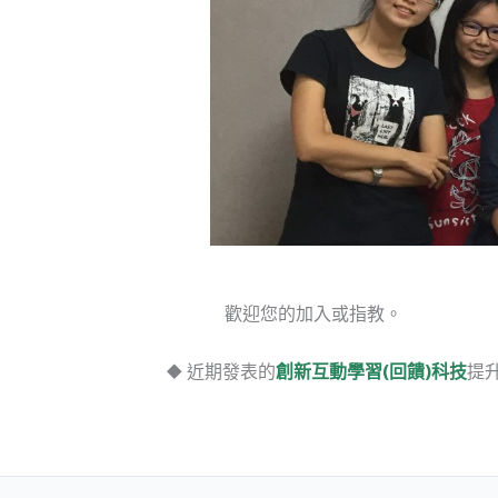
歡迎您的加入或指教。
⯁ 近期發表的
創新互動學習(回饋)科技
提