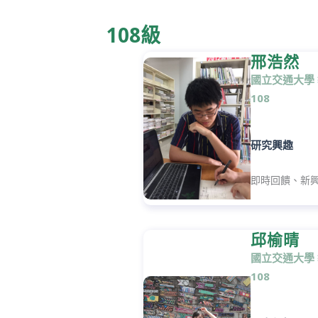
108級
邢浩然
國立交通大學
108
研究興趣
即時回饋、新
邱榆晴
國立交通大學
108