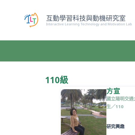
跳
至
互動學習科技與動機研究室
主
Interactive Learning Technology and Motivation Lab
要
內
容
110級
方宣
國立
陽明
交通
生／110
研究興趣