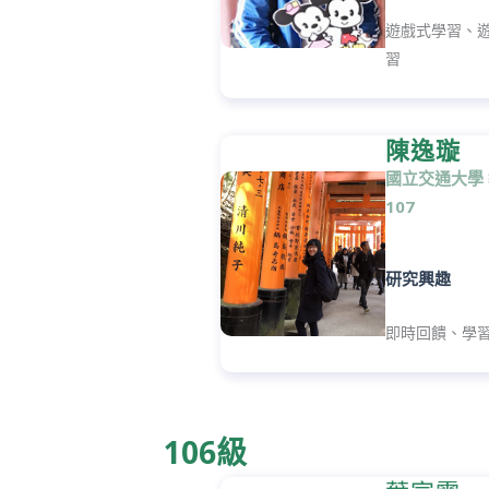
遊戲式學習、
習
陳逸璇
國立交通大學
107
研究興趣
即時回饋、學
106級