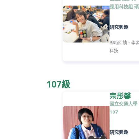
應用科技組
碩
研究興趣
即時回饋、學
科技
107級
宗彤馨
國立交通大學
107
研究興趣