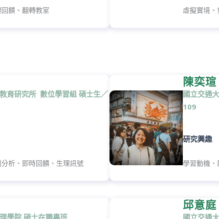
理回饋、翻轉教室
虛擬實境、
陳奕瑄
 教育研究所 數位學習組 碩士生／
國立交通大
109
研究興趣
列分析、即時回饋、生理訊號
學習動機、
邱意庭
 理學院 碩士在職專班
國立交通大