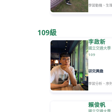
學習動機、生
109級
李啟新
國立交通大學
109
研究興趣
學習分析、序
賴俊帆
國立交通大學