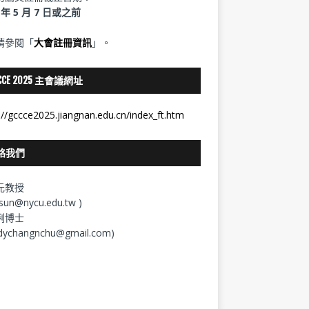
5 年 5 月 7 日或之前
請參閱「
大會註冊資訊
」。
CCE 2025 主會議網址
://gccce2025.jiangnan.edu.cn/index_ft.htm
絡我們
元教授
ysun@nycu.edu.tw )
俐博士
dychangnchu@gmail.com)