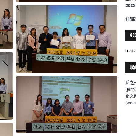
202
詳細
GC
https
聯
孫之
(jerr
張文
(wen