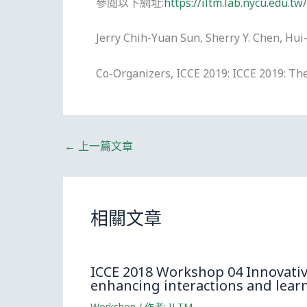
參閱以下網址:
https://iltm.lab.nycu.edu.t
Jerry Chih-Yuan Sun, Sherry Y. Chen, Hu
Co-Organizers, ICCE 2019: ICCE 2019: Th
←
上一篇文章
相關文章
ICCE 2018 Workshop 04 Innovativ
enhancing interactions and lear
Workshop
/ 作者:
ILTM