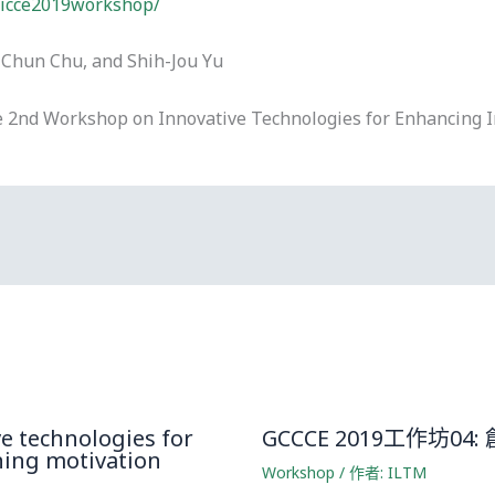
w/icce2019workshop/
i-Chun Chu, and Shih-Jou Yu
e 2nd Workshop on Innovative Technologies for Enhancing I
e technologies for
GCCCE 2019工作坊
ning motivation
Workshop
/ 作者:
ILTM