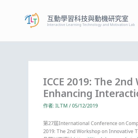
跳
至
互動學習科技與動機研究室
主
Interactive Learning Technology and Motivation Lab
要
內
容
ICCE 2019: The 2nd
Enhancing Interacti
作者:
ILTM
/
05/12/2019
第27屆International Conference o
2019: The 2nd Workshop on Innovati