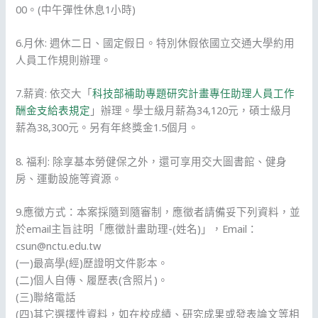
00。(中午彈性休息1小時)
6.月休: 週休二日、國定假日。特別休假依國立交通大學約用
人員工作規則辦理。
7.薪資: 依交大「
科技部補助專題研究計畫專任助理人員工作
酬金支給表規定
」辦理。學士級月薪為34,120元，碩士級月
薪為38,300元。另有年終獎金1.5個月。
8. 福利: 除享基本勞健保之外，還可享用交大圖書館、健身
房、運動設施等資源。
9.應徵方式：本案採隨到隨審制，應徵者請備妥下列資料，並
於email主旨註明「應徵計畫助理-(姓名)」，Email：
csun@nctu.edu.tw
(一)最高學(經)歷證明文件影本。
(二)個人自傳、履歷表(含照片)。
(三)聯絡電話
(四)其它選擇性資料，如在校成績、研究成果或發表論文等相