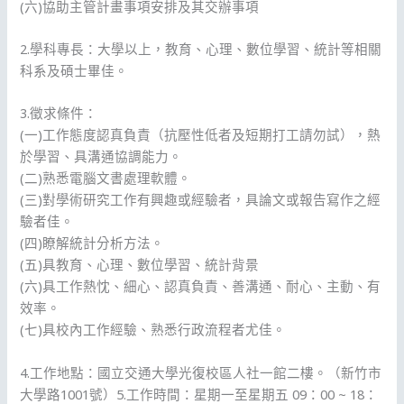
(六)協助主管計畫事項安排及其交辦事項
2.學科專長：大學以上，教育、心理、數位學習、統計等相關
科系及碩士畢佳。
3.徵求條件：
(一)工作態度認真負責（抗壓性低者及短期打工請勿試），熱
於學習、具溝通協調能力。
(二)熟悉電腦文書處理軟體。
(三)對學術研究工作有興趣或經驗者，具論文或報告寫作之經
驗者佳。
(四)瞭解統計分析方法。
(五)具教育、心理、數位學習、統計背景
(六)具工作熱忱、細心、認真負責、善溝通、耐心、主動、有
效率。
(七)具校內工作經驗、熟悉行政流程者尤佳。
4.工作地點：國立交通大學光復校區人社一館二樓。（新竹市
大學路1001號）5.工作時間：星期一至星期五 09：00 ~ 18：