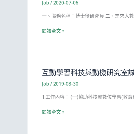
Job
/
2020-07-06
究
所
一、職務名稱：博士後研究員 二、需求人
─
誠
國
閱讀全文 »
徵
立
科
交
技
通
部
大
計
學
互動學習科技與動機研究室誠
畫
教
博
Job
/
2019-08-30
育
士
研
1.工作內容： (一)協助科技部數位學習(教育
後
究
研
所
互
閱讀全文 »
究
─
動
員
誠
學
(數
徵