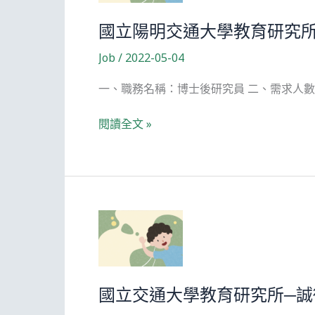
國立陽明交通大學教育研究所
Job
/
2022-05-04
一、職務名稱：博士後研究員 二、需求人數
國
閱讀全文 »
立
陽
明
交
通
大
學
教
育
國立交通大學教育研究所─誠
研