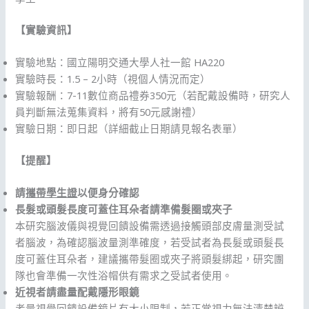
【實驗資訊】
實驗地點：國立陽明交通大學人社一館 HA220
實驗時長：1.5 – 2小時（視個人情況而定）
實驗報酬：7-11數位商品禮券350元（若配戴設備時，研究人
員判斷無法蒐集資料，將有50元感謝禮）
實驗日期：即日起（詳細截止日期請見報名表單）
【提醒】
請
攜帶學生證
以便身分確認
長髮或頭髮長度可蓋住耳朵者請準備髮圈或夾子
本研究腦波儀與視覺回饋設備需透過接觸頭部皮膚量測受試
者腦波，為確認腦波量測準確度，若受試者為長髮或頭髮長
度可蓋住耳朵者，建議攜帶髮圈或夾子將頭髮綁起，研究團
隊也會準備一次性浴帽供有需求之受試者使用。
近視者請盡量配戴隱形眼鏡
考量視覺回饋設備鏡片有大小限制，若正常視力無法清楚辨