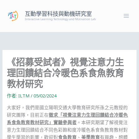
跳
至
互動學習科技與動機研究室
主
Interactive Learning Technology and Motivation Lab
要
內
容
《招募受試者》視覺注意力生
理回饋結合冷暖色系食魚教育
教材研究
作者:
ILTM
/
05/02/2024
大家好，我們是國立陽明交通大學教育研究所孫之元教授的
研究團隊，目前正在
徵求「視覺注意力生理回饋結合冷暖色
系食魚教育教材研究」實驗參與者
。本研究期望了解視覺注
意力生理回饋結合不同色彩飽和度冷暖色系食魚教育教材對
學生學習的影響，歡迎對
食魚教育
、
美學教育
有興趣、想體