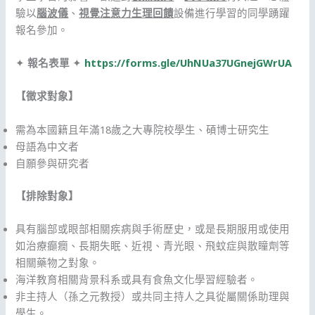
驗以
腦波儀
、
視覺注意力生理回饋
設備進行學習的同學踴躍
報名參加。
✦
報名表單
✦
https://forms.gle/UhNUa37UGnejGWrUA
【徵求對象】
需為本國籍且年滿18歲之大專院校學生、碩博士研究生
母語為中文者
自願參與研究者
【排除對象】
具有腦部或眼部相關疾病與手術歷史，或是長期服用或使用
如治療癲癇、長期失眠、近視、青光眼、飛蚊症與散瞳劑等
相關藥物之對象。
海洋教育相關背景科系或具有食魚文化學習經驗者。
非主持人（孫之元教授）或共同主持人之具從屬關係助理與
學生。