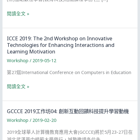
互
閱讀全文 »
動
學
習
ICCE 2019: The 2nd Workshop on Innovative
科
Technologies for Enhancing Interactions and
技
Learning Motivation
與
Workshop
/
2019-05-12
動
第27屆International Conference on Computers in Education
機
研
ICCE
閱讀全文 »
究
2019:
室
The
誠
2nd
GCCCE 2019工作坊04: 創新互動回饋科技提升學習動機
徵
Workshop
科
Workshop
/
2019-02-20
on
技
Innovative
2019全球華人計算機教育應用大會(GCCCE)將於5月23-27日在
部
Technologies
湖北武漢華中師範大學舉行，誠摯邀請各位先