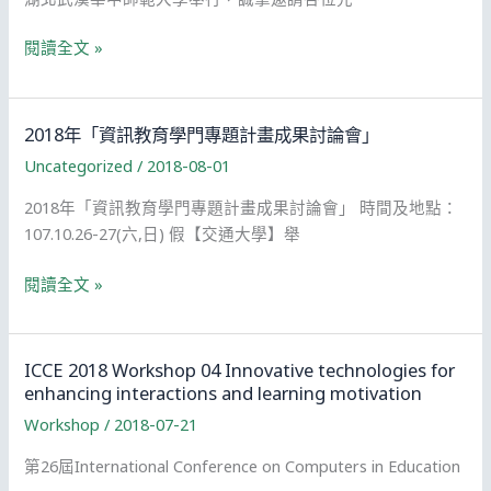
計
for
畫
GCCCE
Enhancing
閱讀全文 »
專
2019
Interactions
任
工
and
助
作
Learning
2018年「資訊教育學門專題計畫成果討論會」
理
坊
Motivation
1
Uncategorized
/
2018-08-01
04:
名
創
2018年「資訊教育學門專題計畫成果討論會」 時間及地點：
新
107.10.26-27(六,日) 假【交通大學】舉
互
2018
動
閱讀全文 »
年
回
「資
饋
訊
科
ICCE 2018 Workshop 04 Innovative technologies for
教
技
enhancing interactions and learning motivation
育
提
Workshop
/
2018-07-21
學
升
第26屆International Conference on Computers in Education
門
學